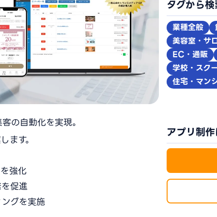
タグから検
業種全般
美容室・サ
EC・通販
学校・スク
住宅・マン
集客の自動化を実現。
アプリ制作
します。
点を強化
店を促進
ィングを実施