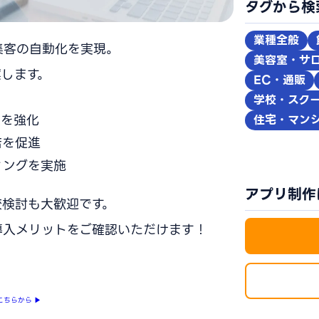
タグから検
業種全般
集客の自動化を実現。
美容室・サ
します。
EC・通販
学校・スク
点を強化
住宅・マン
店を促進
ィングを実施
アプリ制作
較検討も大歓迎です。
導入メリットをご確認いただけます！
こちらから
▶