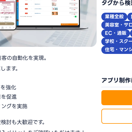
タグから検
業種全般
美容室・サ
EC・通販
学校・スク
住宅・マン
集客の自動化を実現。
します。
アプリ制作
点を強化
店を促進
ィングを実施
較検討も大歓迎です。