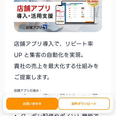
店舗アプリ導入で、リピート率
UP と集客の自動化を実現。
貴社の売上を最大化する仕組みを
ご提案します。
店舗アプリの強み：
プッシュ通知で開封率 UP！顧
お問い合わせ
資料ダウンロード
客接点を強化