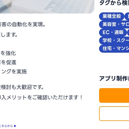
タグから検
業種全般
集客の自動化を実現。
美容室・サ
EC・通販
します。
学校・スク
住宅・マン
点を強化
店を促進
ィングを実施
アプリ制作
較検討も大歓迎です。
導入メリットをご確認いただけます！
こちらから
▶