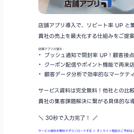
店舗アプリ導入で、リピート率 UP と
貴社の売上を最大化する仕組みをご提案
店舗アプリの強み：
プッシュ通知で開封率 UP！顧客接
クーポン配信やポイント機能で再来
顧客データ分析で効率的なマーケテ
サービス資料は完全無料！他社との比
貴社の集客課題解決に繋がる具体的な
＼ 30秒で入力完了！ ／
サービス資料を無料でダウンロードする
＞
オンライン相談のご予約は