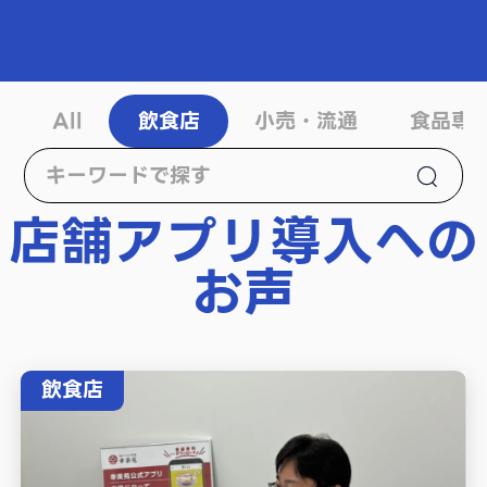
All
飲食店
小売・流通
食品専
店舗アプリ導入への
お声
飲食店