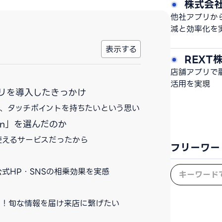
株式会
発とDXプロ
他社アプリか
減と効率化を
REXT
店舗アプリで
活用を実現
アプリを導入したきっかけ
、タッチポイントを持ちたいという思い
ten」を選んだのか
使えるサービスだったから
フリーワー
公式HP・SNSの相乗効果を実感
知！旬な情報を届け来店に繋げたい