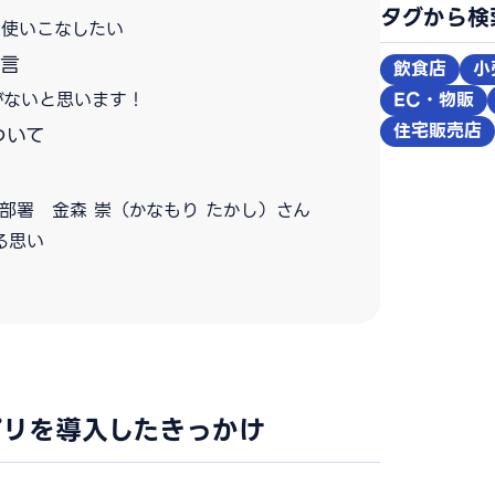
タグから検
て使いこなしたい
一言
飲食店
小
EC・物販
がないと思います！
住宅販売店
ついて
部署 金森 崇（かなもり たかし）さん
る思い
アプリを導入したきっかけ