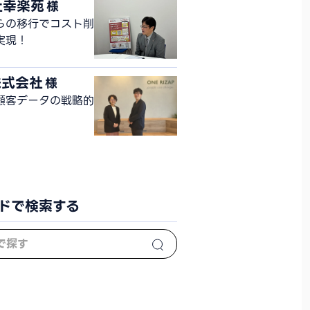
社幸楽苑
様
ジェクト
らの移行でコスト削
実現！
株式会社
様
顧客データの戦略的
ドで検索する