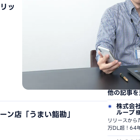
リッ
他の記事を
株式会社 
ループ
ーン店「うまい鮨勘」
リリースから
万DL超！64
業が作ったア