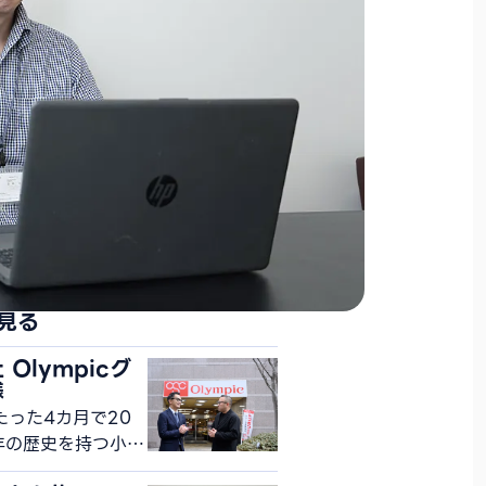
見る
Olympicグ
様
たった4カ月で20
年の歴史を持つ小売
プリ「トコポン」開