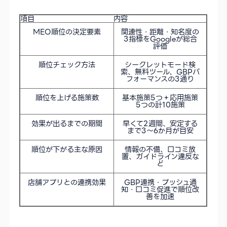
項目
内容
MEO順位の決定要素
関連性・距離・知名度の
3指標をGoogleが総合
評価
順位チェック方法
シークレットモード検
索、無料ツール、GBPパ
フォーマンスの3通り
順位を上げる施策数
基本施策5つ＋応用施策
5つの計10施策
効果が出るまでの期間
早くて2週間、安定する
まで3〜6か月が目安
順位が下がる主な原因
情報の不備、口コミ放
置、ガイドライン違反な
ど
店舗アプリとの連携効果
GBP連携・プッシュ通
知・口コミ促進で順位改
善を加速